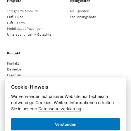
Projekte
Neuigkeiten
Integrierte Mobilität
Neuigkeiten
Fuß + Rad
Stellenangebote
Luft + Lärm
Mobilitätsbefragungen
Untersuchungen + Gutachten
Kontakt
Kontakt
Bewerben
Lageplan
Cookie-Hinweis
Rechtliches
Wir verwenden auf unserer Website nur technisch
notwendige Cookies. Weitere Informationen erhalten
Impressum
Sie in unserer
Datenschutzerklärung
.
Datenschutzerklärung
Informationspflichten
Menu
Verstanden