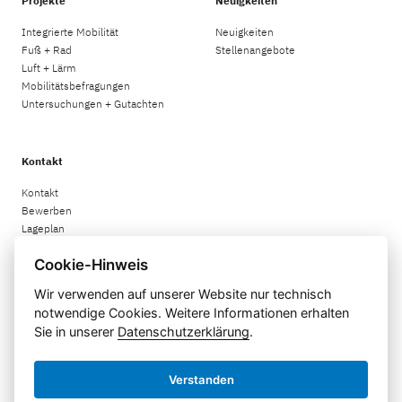
Projekte
Neuigkeiten
Integrierte Mobilität
Neuigkeiten
Fuß + Rad
Stellenangebote
Luft + Lärm
Mobilitätsbefragungen
Untersuchungen + Gutachten
Kontakt
Kontakt
Bewerben
Lageplan
Cookie-Hinweis
Rechtliches
Wir verwenden auf unserer Website nur technisch
notwendige Cookies. Weitere Informationen erhalten
Impressum
Sie in unserer
Datenschutzerklärung
.
Datenschutzerklärung
Informationspflichten
Menu
Verstanden